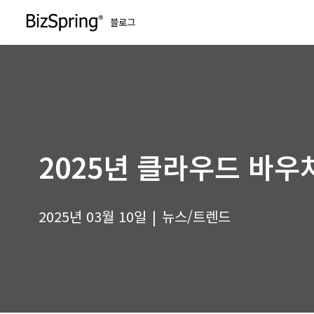
블로그
콘
텐
츠
로
건
너
뛰
2025년 클라우드 바우처
기
2025년 03월 10일
뉴스/트렌드