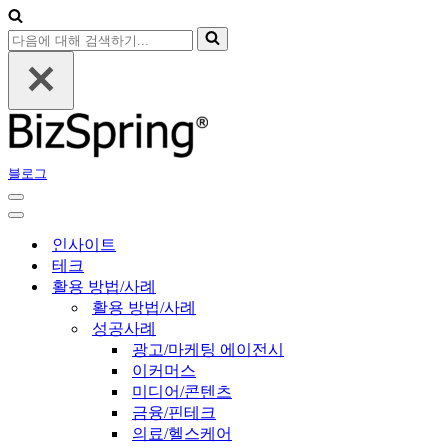
다
음
에
대
해
검
색
블로그
하
기...
내
비
내
게
비
인사이트
이
게
테크
션
이
활용 방법/사례
메
션
활용 방법/사례
뉴
메
성공사례
뉴
광고/마케팅 에이전시
이커머스
미디어/콘텐츠
금융/핀테크
의료/헬스케어