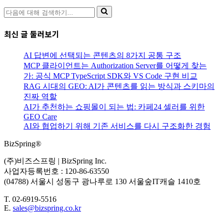
다
음
에
최신 글 둘러보기
대
해
AI 답변에 선택되는 콘텐츠의 8가지 공통 구조
검
MCP 클라이언트는 Authorization Server를 어떻게 찾는
색
가: 공식 MCP TypeScript SDK와 VS Code 구현 비교
하
RAG 시대의 GEO: AI가 콘텐츠를 읽는 방식과 스키마의
기...
진짜 역할
AI가 추천하는 쇼핑몰이 되는 법: 카페24 셀러를 위한
GEO Care
AI와 협업하기 위해 기존 서비스를 다시 구조화한 경험
BizSpring®
(주)비즈스프링 | BizSpring Inc.
사업자등록번호 : 120-86-63550
(04788) 서울시 성동구 광나루로 130 서울숲IT캐슬 1410호
T. 02-6919-5516
E.
sales@bizspring.co.kr