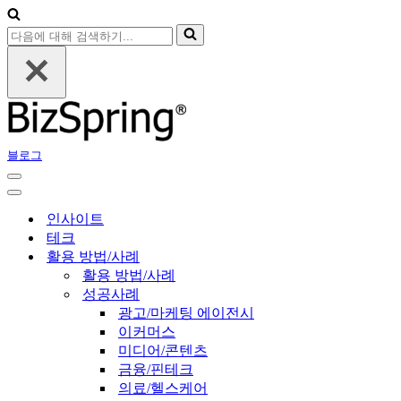
다
음
에
대
해
검
색
블로그
하
기...
내
비
내
게
비
인사이트
이
게
테크
션
이
활용 방법/사례
메
션
활용 방법/사례
뉴
메
성공사례
뉴
광고/마케팅 에이전시
이커머스
미디어/콘텐츠
금융/핀테크
의료/헬스케어