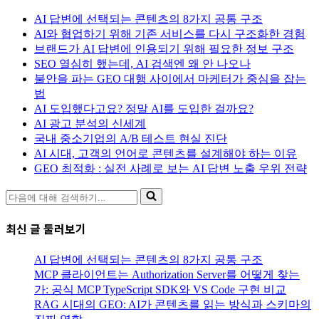
AI 답변에 선택되는 콘텐츠의 8가지 공통 구조
AI와 협업하기 위해 기존 서비스를 다시 구조화한 경험
브랜드가 AI 답변에 인용되기 위해 필요한 정보 구조
SEO 열심히 했는데, AI 검색엔 왜 안 나오나
불안을 파는 GEO 대행 사이에서 마케터가 중심을 잡는
법
AI 도입했다고요? 정말 AI를 도입한 걸까요?
AI 광고 분석의 신세계
국내 중소기업의 A/B 테스트 현실 진단
AI 시대, 고객의 언어로 콘텐츠를 설계해야 하는 이유
GEO 최적화 : 실전 사례로 보는 AI 답변 노출 우위 전략
다
음
에
최신 글 둘러보기
대
해
AI 답변에 선택되는 콘텐츠의 8가지 공통 구조
검
MCP 클라이언트는 Authorization Server를 어떻게 찾는
색
가: 공식 MCP TypeScript SDK와 VS Code 구현 비교
하
RAG 시대의 GEO: AI가 콘텐츠를 읽는 방식과 스키마의
기...