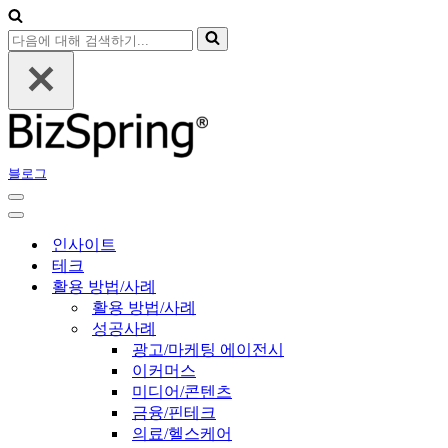
다
음
에
대
해
검
색
블로그
하
기...
내
비
내
게
비
인사이트
이
게
테크
션
이
활용 방법/사례
메
션
활용 방법/사례
뉴
메
성공사례
뉴
광고/마케팅 에이전시
이커머스
미디어/콘텐츠
금융/핀테크
의료/헬스케어