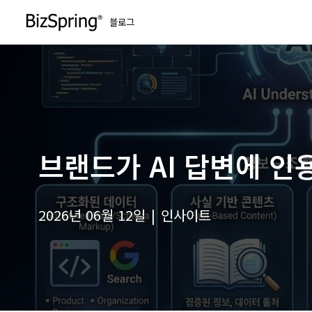
블로그
콘
텐
츠
로
건
너
뛰
브랜드가 AI 답변에 인
기
2026년 06월 12일
인사이트