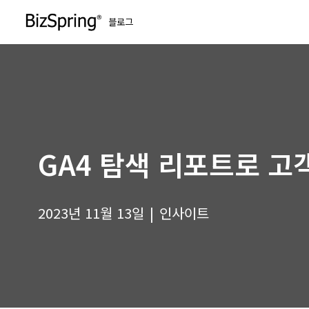
블로그
콘
텐
츠
로
건
너
뛰
GA4 탐색 리포트로 고
기
2023년 11월 13일
인사이트