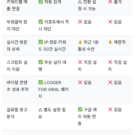
키워드별 매
자동 집계
△ 전환 설
불가
출 연결
정 시 가능
부정클릭 탐
리포트에서 즉
없음
없음
지·차단
시 차단
실시간 방문
IP·경로·키워
최근 1분
제한적
자 상세
드 50건 실시간
활성 수만
스크립트 설
무상 설치 대
직접 설
직접 설
치 지원
행
치
치
바이럴 콘텐
LOGGER
없음
없음
츠 성과 추적
FOR VIRAL 패키
지
글로벌 광고
△ 별도 설정 필
구글 애
없음
분석
요
즈 자동 연
동