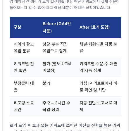
입 데이터 간 괴리가 크게 발생했습니다. 어떤 키워드에서 실제 주문이
들어오는지 알 수 없어 광고 예산 배분이 어려운 상황이었습니다.
Before (GA4만
구분
After (로거 도입)
사용)
네이버 광고
상당 부분 직접
채널·키워드별 자동 분
유입 분류
유입으로 집계
류
키워드별 전
불가 (별도 UTM
키워드별 주문 수·매출
환 확인
미설정)
액 자동 집계
부정클릭 대
불가
의심 IP 리포트에서 바
응
로 확인 및 차단
리포팅 소요
주 2 ~ 3시간 수
자동 진단 보고서로 대
시간
작업 정리
체
로거 도입 후 효과 없는 키워드에 쓰이던 예산을 전환율 높은 키워