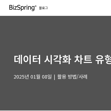
블로그
콘
텐
츠
로
건
너
뛰
데이터 시각화 차트 유
기
2025년 01월 08일
활용 방법/사례