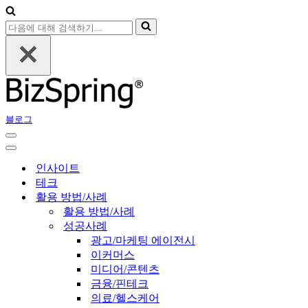
다
음
에
대
해
검
색
블로그
하
기...
내
비
내
게
비
인사이트
이
게
테크
션
이
활용 방법/사례
메
션
활용 방법/사례
뉴
메
성공사례
뉴
광고/마케팅 에이전시
이커머스
미디어/콘텐츠
금융/핀테크
의료/헬스케어