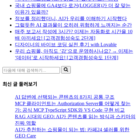
국내 쇼핑몰에 GA4보다 로거(LOGGER)가 더 잘 맞는
이유가 있을까?
정보를 정리했더니, AI가 우리를 이해하기 시작했다
그럴듯한 AI 결과물이 오히려 위험하게 느껴지는 순간
매주 보고서 작성에 3시간? 이제는 자동화로 시간을 10
배 아끼세요! [고객경험성숙도 2단계]
디자이너의 바이브 코딩 실전 후기 with Lovable
우리 쇼핑몰, 아직도 ‘감’으로 운영하시나요? → 이제는
‘데이터’로 시작하세요! [고객경험성숙도 1단계]
다
음
에
최신 글 둘러보기
대
해
AI 답변에 선택되는 콘텐츠의 8가지 공통 구조
검
MCP 클라이언트는 Authorization Server를 어떻게 찾는
색
가: 공식 MCP TypeScript SDK와 VS Code 구현 비교
하
RAG 시대의 GEO: AI가 콘텐츠를 읽는 방식과 스키마의
기...
진짜 역할
AI가 추천하는 쇼핑몰이 되는 법: 카페24 셀러를 위한
GEO Care