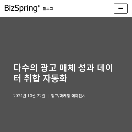
블로그
콘
텐
츠
로
건
너
뛰
다수의 광고 매체 성과 데이
기
터 취합 자동화
2024년 10월 22일
광고/마케팅 에이전시