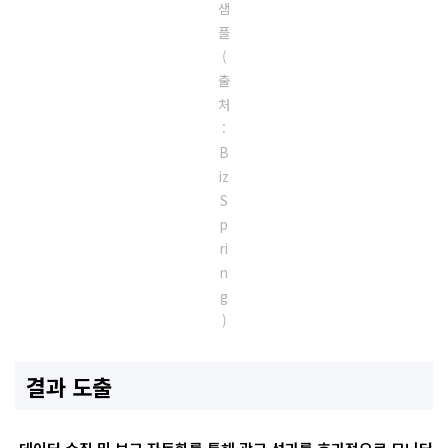
샘
플
(
출
처
:
B
iz
S
p
ri
n
g
)
결과 도출