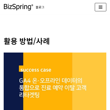
블로그
콘
텐
츠
로
건
활용 방법/사례
너
뛰
기