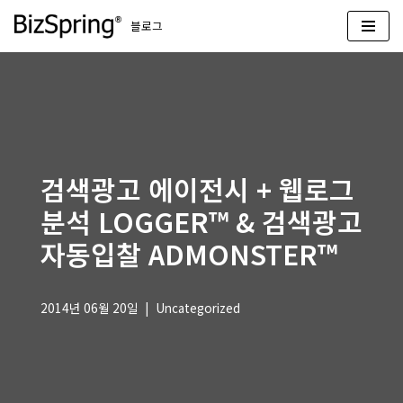
블로그
콘
텐
츠
로
건
너
뛰
검색광고 에이전시 + 웹로그
기
분석 LOGGER™ & 검색광고
자동입찰 ADMONSTER™
2014년 06월 20일
Uncategorized