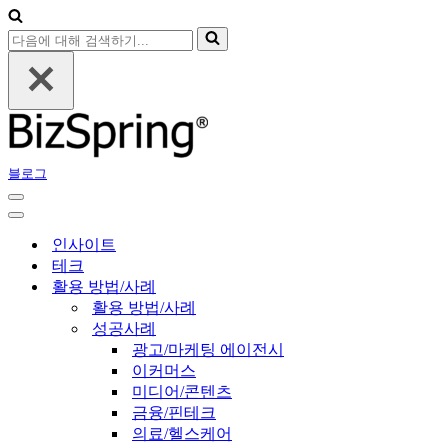
다
음
에
대
해
검
색
블로그
하
기...
내
비
내
게
비
인사이트
이
게
테크
션
이
활용 방법/사례
메
션
활용 방법/사례
뉴
메
성공사례
뉴
광고/마케팅 에이전시
이커머스
미디어/콘텐츠
금융/핀테크
의료/헬스케어