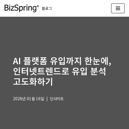
블로그
콘
텐
츠
로
건
너
뛰
AI 플랫폼 유입까지 한눈에,
기
인터넷트렌드로 유입 분석
고도화하기
2026년 01월 16일
인사이트