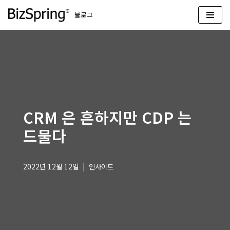
블로그
콘
텐
츠
로
건
너
뛰
CRM 은 흔하지만 CDP 는
기
드물다
2022년 12월 12일
인사이트