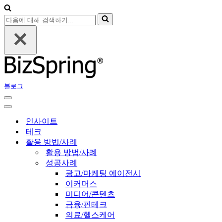
다
음
에
대
해
검
색
블로그
하
기...
내
비
내
게
비
인사이트
이
게
테크
션
이
활용 방법/사례
메
션
활용 방법/사례
뉴
메
성공사례
뉴
광고/마케팅 에이전시
이커머스
미디어/콘텐츠
금융/핀테크
의료/헬스케어