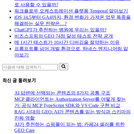
로 사용할 수 있을까?
워크플로우 오케스트레이션 플랫폼 Temporal 알아보기
iOS 14.5부터 GA4까지, 환경 변화가 가져온 업무 폭증을
해결하는 실무 전략은…?
ChatGPT가 추천하는 병원에 우리는 있을까?
비즈스프링의 GEO 74점 달성 테스트 전략 공개
매 1시간 테스트가 10시간 디버깅을 절약하는 이유
프롬프트를 넘어 개발 환경으로, 하네스 엔지니어링 알
아보기
다
음
에
최신 글 둘러보기
대
해
AI 답변에 선택되는 콘텐츠의 8가지 공통 구조
검
MCP 클라이언트는 Authorization Server를 어떻게 찾는
색
가: 공식 MCP TypeScript SDK와 VS Code 구현 비교
하
RAG 시대의 GEO: AI가 콘텐츠를 읽는 방식과 스키마의
기...
진짜 역할
AI가 추천하는 쇼핑몰이 되는 법: 카페24 셀러를 위한
GEO Care