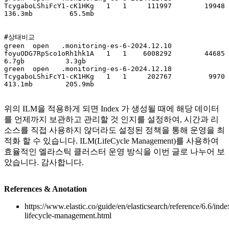
TcygaboLShiFcY1-cK1HKg   1   1     111997        19948    
136.3mb         65.5mb

#상태비교

green  open   .monitoring-es-6-2024.12.10 
foyuODG7RpSco1oRh1hk1A   1   1    6008292        44685      
6.7gb          3.3gb

green  open   .monitoring-es-6-2024.12.18 
TcygaboLShiFcY1-cK1HKg   1   1     202767         9970    
413.1mb        205.9mb

위의 ILM을 적용하게 되면 Index 가 생성될 때에 해당 데이터
를 언제까지 보관하고 관리할 것 인지를 설정하여, 시간과 리
소스를 직접 사용하지 않더라도 설정된 정책을 통해 운영을 최
적화 할 수 있습니다. ILM(LifeCycle Management)를 사용하여
효율적인 엘라스틱 클러스터 운영 방식을 이번 글로 나누어 보
았습니다. 감사합니다.
References & Anotation
https://www.elastic.co/guide/en/elasticsearch/reference/6.6/inde
lifecycle-management.html