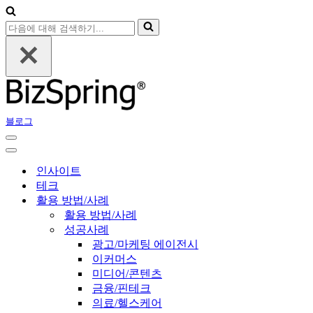
다
음
에
대
해
검
색
블로그
하
기...
내
비
내
게
비
인사이트
이
게
테크
션
이
활용 방법/사례
메
션
활용 방법/사례
뉴
메
성공사례
뉴
광고/마케팅 에이전시
이커머스
미디어/콘텐츠
금융/핀테크
의료/헬스케어