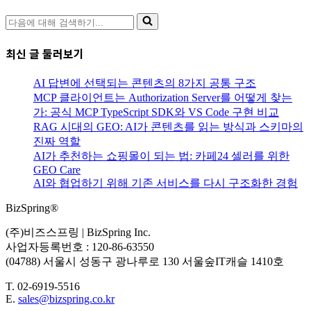
다
음
에
최신 글 둘러보기
대
해
AI 답변에 선택되는 콘텐츠의 8가지 공통 구조
검
MCP 클라이언트는 Authorization Server를 어떻게 찾는
색
가: 공식 MCP TypeScript SDK와 VS Code 구현 비교
하
RAG 시대의 GEO: AI가 콘텐츠를 읽는 방식과 스키마의
기...
진짜 역할
AI가 추천하는 쇼핑몰이 되는 법: 카페24 셀러를 위한
GEO Care
AI와 협업하기 위해 기존 서비스를 다시 구조화한 경험
BizSpring®
(주)비즈스프링 | BizSpring Inc.
사업자등록번호 : 120-86-63550
(04788) 서울시 성동구 광나루로 130 서울숲IT캐슬 1410호
T. 02-6919-5516
E.
sales@bizspring.co.kr