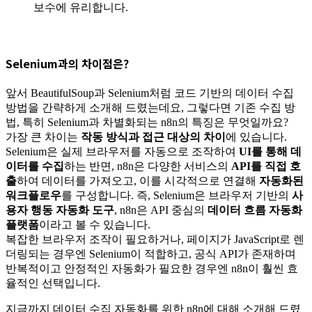
보수에 유리합니다.
Selenium과의 차이점은?
앞서 BeautifulSoup과 Selenium처럼 코드 기반의 데이터 수집
방법을 간략하게 소개해 드렸는데요, 그렇다면 기존 수집 방
법, 특히 Selenium과 차별화되는 n8n의 특징은 무엇일까요?
가장 큰 차이는
작동 방식과 접근 대상의 차이
에 있습니다.
Selenium은 실제 브라우저를 자동으로 조작하여
UI를 통해 데
이터를 수집
하는 반면, n8n은 다양한 서비스의
API를 직접 호
출
하여 데이터를 가져오고, 이를 시각적으로 연결해
자동화된
워크플로우
를 구성합니다. 즉, Selenium은 브라우저 기반의
사
용자 행동 자동화 도구
, n8n은 API 중심의
데이터 흐름 자동화
플랫폼
이라고 볼 수 있습니다.
복잡한 브라우저 조작이 필요하거나, 페이지가 JavaScript로 렌
더링되는 경우엔 Selenium이 적합하고, 공식 API가 존재하며
반복적이고 안정적인 자동화가 필요한 경우엔 n8n이 훨씬 효
율적인 선택입니다.
지금까지 데이터 수집 자동화를 위한 n8n에 대해 소개해 드렸