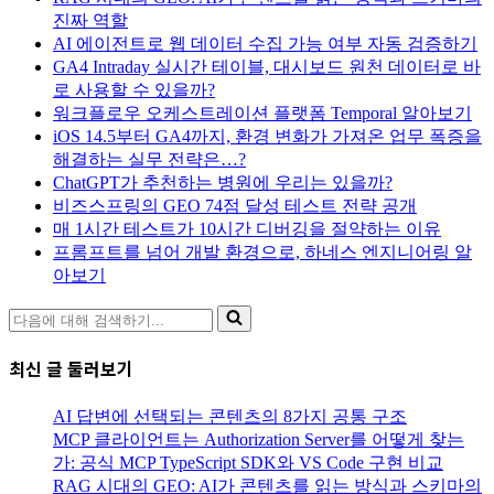
진짜 역할
AI 에이전트로 웹 데이터 수집 가능 여부 자동 검증하기
GA4 Intraday 실시간 테이블, 대시보드 원천 데이터로 바
로 사용할 수 있을까?
워크플로우 오케스트레이션 플랫폼 Temporal 알아보기
iOS 14.5부터 GA4까지, 환경 변화가 가져온 업무 폭증을
해결하는 실무 전략은…?
ChatGPT가 추천하는 병원에 우리는 있을까?
비즈스프링의 GEO 74점 달성 테스트 전략 공개
매 1시간 테스트가 10시간 디버깅을 절약하는 이유
프롬프트를 넘어 개발 환경으로, 하네스 엔지니어링 알
아보기
다
음
에
최신 글 둘러보기
대
해
AI 답변에 선택되는 콘텐츠의 8가지 공통 구조
검
MCP 클라이언트는 Authorization Server를 어떻게 찾는
색
가: 공식 MCP TypeScript SDK와 VS Code 구현 비교
하
RAG 시대의 GEO: AI가 콘텐츠를 읽는 방식과 스키마의