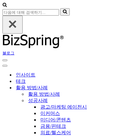
다
음
에
대
해
검
색
블로그
하
기...
내
비
내
게
비
인사이트
이
게
테크
션
이
활용 방법/사례
메
션
활용 방법/사례
뉴
메
성공사례
뉴
광고/마케팅 에이전시
이커머스
미디어/콘텐츠
금융/핀테크
의료/헬스케어