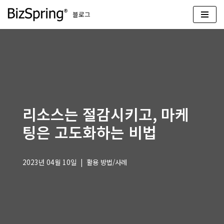
블로그
콘
텐
츠
로
건
너
뛰
리소스는 절감시키고, 마케
기
팅은 고도화하는 비법
2023년 04월 10일
활용 방법/사례