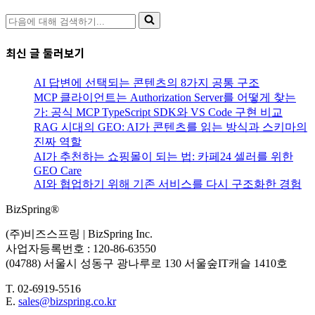
다
음
에
최신 글 둘러보기
대
해
AI 답변에 선택되는 콘텐츠의 8가지 공통 구조
검
MCP 클라이언트는 Authorization Server를 어떻게 찾는
색
가: 공식 MCP TypeScript SDK와 VS Code 구현 비교
하
RAG 시대의 GEO: AI가 콘텐츠를 읽는 방식과 스키마의
기...
진짜 역할
AI가 추천하는 쇼핑몰이 되는 법: 카페24 셀러를 위한
GEO Care
AI와 협업하기 위해 기존 서비스를 다시 구조화한 경험
BizSpring®
(주)비즈스프링 | BizSpring Inc.
사업자등록번호 : 120-86-63550
(04788) 서울시 성동구 광나루로 130 서울숲IT캐슬 1410호
T. 02-6919-5516
E.
sales@bizspring.co.kr