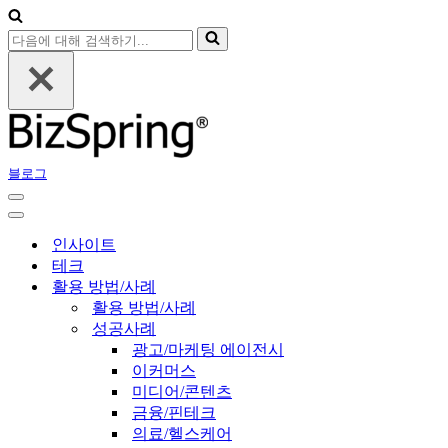
다
음
에
대
해
검
색
블로그
하
기...
내
비
내
게
비
인사이트
이
게
테크
션
이
활용 방법/사례
메
션
활용 방법/사례
뉴
메
성공사례
뉴
광고/마케팅 에이전시
이커머스
미디어/콘텐츠
금융/핀테크
의료/헬스케어