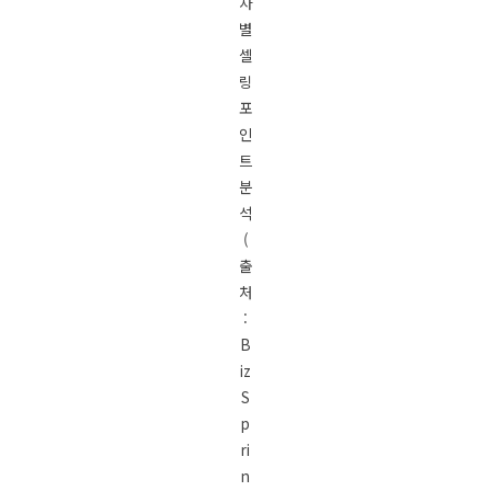
차
별
셀
링
포
인
트
분
석
(
출
처
:
B
iz
S
p
ri
n