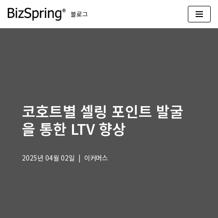
블로그
콘
텐
츠
로
건
너
뛰
코호트별 셀링 포인트 발굴
기
을 통한 LTV 향상
2025년 04월 02일
이커머스