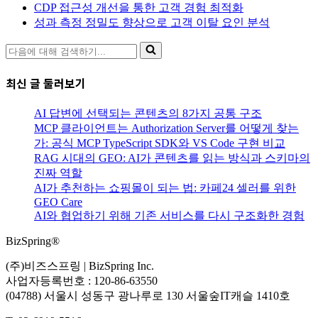
CDP 접근성 개선을 통한 고객 경험 최적화
성과 측정 정밀도 향상으로 고객 이탈 요인 분석
다
음
에
최신 글 둘러보기
대
해
AI 답변에 선택되는 콘텐츠의 8가지 공통 구조
검
MCP 클라이언트는 Authorization Server를 어떻게 찾는
색
가: 공식 MCP TypeScript SDK와 VS Code 구현 비교
하
RAG 시대의 GEO: AI가 콘텐츠를 읽는 방식과 스키마의
기...
진짜 역할
AI가 추천하는 쇼핑몰이 되는 법: 카페24 셀러를 위한
GEO Care
AI와 협업하기 위해 기존 서비스를 다시 구조화한 경험
BizSpring®
(주)비즈스프링 | BizSpring Inc.
사업자등록번호 : 120-86-63550
(04788) 서울시 성동구 광나루로 130 서울숲IT캐슬 1410호