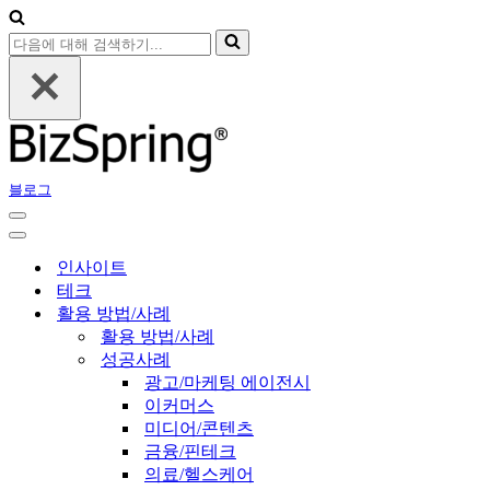
다
음
에
대
해
검
색
블로그
하
기...
내
비
내
게
비
인사이트
이
게
테크
션
이
활용 방법/사례
메
션
활용 방법/사례
뉴
메
성공사례
뉴
광고/마케팅 에이전시
이커머스
미디어/콘텐츠
금융/핀테크
의료/헬스케어