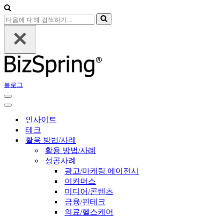
다
음
에
대
해
검
색
블로그
하
기...
내
비
내
게
비
인사이트
이
게
테크
션
이
활용 방법/사례
메
션
활용 방법/사례
뉴
메
성공사례
뉴
광고/마케팅 에이전시
이커머스
미디어/콘텐츠
금융/핀테크
의료/헬스케어