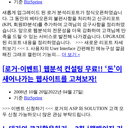
기준
BizSpring
새롭게 업그레이드 된 로거 분석리포트가 정식오픈하였습니
다. 그 동안의 베타오픈의 불편사항을 처리하고 신규리포트
(KPI, 회원ID분석)를 추가하여 고객님의 요구사항을 정리하였
습니다. 앞으로 웹분석의 전문성을 더욱 강화하며 고객님께 만
족을 드릴 수 있는 서비스로 발전해 나가겠습니다. UPGRADE
된 리포트 내용을 정리하였습니다. >>> 새로운 리포트 자세
히보기 <<< 1. 사용자의 User Interface 간편해진 메뉴구성 깔끔
로
해진 그래프 캘린더 기능의…
더 보기 »
거
[로거-이벤트] 웹분석 컨설팅 무료!! ‘돈’이
분
석
새어나가는 웹사이트를 고쳐보자!
리
포
트
2008년 10월 20일
2022년 04월 27일
가
기준
BizSpring
정
식
>>> 이벤트 신청하기 <<< 로거의 ASP 와 SOLUTION 고객 모
오
두 신청 가능하오니 많은 관심 부탁드립니다.
픈
하