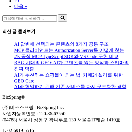
29
기
다음 »
–
3
다
화
음
‘웹
에
최신 글 둘러보기
페
대
이
해
지
AI 답변에 선택되는 콘텐츠의 8가지 공통 구조
검
리
MCP 클라이언트는 Authorization Server를 어떻게 찾는
색
뉴
가: 공식 MCP TypeScript SDK와 VS Code 구현 비교
하
얼
RAG 시대의 GEO: AI가 콘텐츠를 읽는 방식과 스키마의
기...
에
진짜 역할
필
AI가 추천하는 쇼핑몰이 되는 법: 카페24 셀러를 위한
GEO Care
요
AI와 협업하기 위해 기존 서비스를 다시 구조화한 경험
한
그
BizSpring®
것’
(주)비즈스프링 | BizSpring Inc.
사업자등록번호 : 120-86-63550
(04788) 서울시 성동구 광나루로 130 서울숲IT캐슬 1410호
T. 02-6919-5516