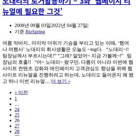
노대리의 로거활용하기 – 3화 ‘웹페이지 리
였
뉴얼에 필요한 그것’
습
니
다.
2008년 09월 03일
2022년 04월 27일
BETA
기준
BizSpring
딱
지
여름 막바지.. 마지막 더위가 기승을 부리고 있는 이때, ‘행여
떼
나 여행사’ 노대리의 회사생활은 오늘도 ~ing다. “노대리~!!
기
팀장님께서 부르시는데?” “그래? 알았어~ 지금 가볼께~!” 팀
~!
장님의 호출!! “어~ 노대리~ 왔구만. 다름이 아니라 이번에 웹
사이트 컨텐츠 강화와 메인페이지 고객관심도 향상을 위해 웹
사이트 리뉴얼을 진행하려고 하는데, 노대리도 들어온지 꽤 됐
노
고 하니 이번 리뉴얼…
더 보기 »
대
« 이전
리
1
의
…
로
24
거
25
활
26
용
27
28
하