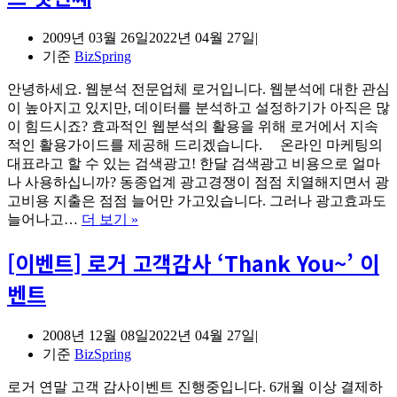
용
몰
하
을
2009년 03월 26일
2022년 04월 27일
기
위
기준
BizSpring
한
웹
안녕하세요. 웹분석 전문업체 로거입니다. 웹분석에 대한 관심
분
이 높아지고 있지만, 데이터를 분석하고 설정하기가 아직은 많
이
석
이 힘드시죠? 효과적인 웹분석의 활용을 위해 로거에서 지속
설
적인 활용가이드를 제공해 드리겠습니다. 온라인 마케팅의
정
대표라고 할 수 있는 검색광고! 한달 검색광고 비용으로 얼마
가
나 사용하십니까? 동종업계 광고경쟁이 점점 치열해지면서 광
이
고비용 지출은 점점 늘어만 가고있습니다. 그러나 광고효과도
[로
드
늘어나고…
더 보기 »
거]
[이벤트] 로거 고객감사 ‘Thank You~’ 이
며
느
벤트
리
만
아
2008년 12월 08일
2022년 04월 27일
는
기준
BizSpring
웹
분
로거 연말 고객 감사이벤트 진행중입니다. 6개월 이상 결제하