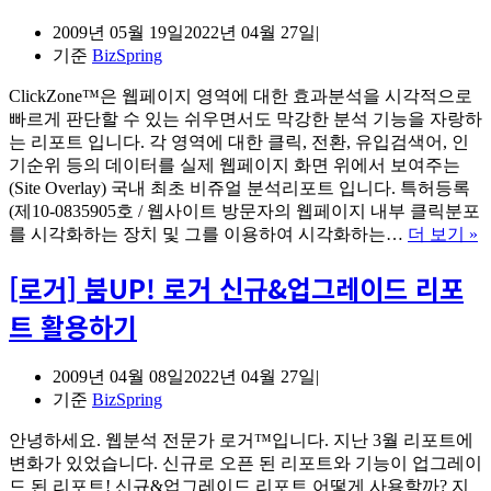
2009년 05월 19일
2022년 04월 27일
기준
BizSpring
ClickZone™은 웹페이지 영역에 대한 효과분석을 시각적으로
빠르게 판단할 수 있는 쉬우면서도 막강한 분석 기능을 자랑하
는 리포트 입니다. 각 영역에 대한 클릭, 전환, 유입검색어, 인
기순위 등의 데이터를 실제 웹페이지 화면 위에서 보여주는
(Site Overlay) 국내 최초 비쥬얼 분석리포트 입니다. 특허등록
(제10-0835905호 / 웹사이트 방문자의 웹페이지 내부 클릭분포
[
를 시각화하는 장치 및 그를 이용하여 시각화하는…
더 보기 »
거
[로거] 붐UP! 로거 신규&업그레이드 리포
트 활용하기
2009년 04월 08일
2022년 04월 27일
기준
BizSpring
안녕하세요. 웹분석 전문가 로거™입니다. 지난 3월 리포트에
변화가 있었습니다. 신규로 오픈 된 리포트와 기능이 업그레이
드 된 리포트! 신규&업그레이드 리포트 어떻게 사용할까? 지