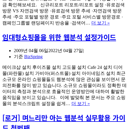
금 확인해보세요. 신규리포트 리포트/리포트 설정 ·유로검색
방문 VS 자연검색 방문 ·유료검색 방문 추세 ·자연검색 방문
추세 ·주요 포털별 방문 경로 ·주요 포털 서비스별 방문경로 ·
[로
캠페인그룹별 랜딩페이지 반송율 ·검색어…
더 보기 »
거]
임대형쇼핑몰을 위한 웹분석 설정가이드
붐
UP!
로
2009년 04월 06일
2022년 04월 27일
거
기준
BizSpring
신
II
규
메이크샵 설치 후이즈몰 설치 고도몰 설치 Cafe 24 설치 디어
&
몰(파란몰) 설치 가비아(퍼스트몰) 설치 아이네임즈 설치 최근
업
소규모 온라인 쇼핑몰들도 웹분석에 많은 관심을 보이면서 문
그
의전화를 많이 받고 있습니다. 소규모 쇼핑몰이라도 정확한 데
레
이터의 측정과 분석으로 효율적인 운영방안에 대하여 활발한
이
요
움직임을 보이고 있습니다. 이에 발맞춰 본 문서는 주요 쇼핑
드
임
몰의 분석스크립트 설정을 쉽게…
더 보기 »
리
대
포
[로거] 며느리만 아는 웹분석 실무활용 가이
형
트
쇼
활
드 첫번째
핑