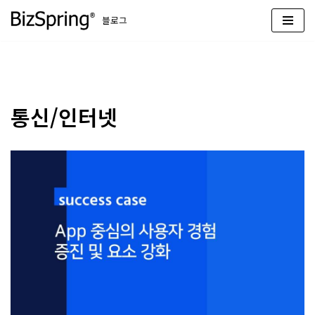
블로그
콘
텐
츠
로
건
통신/인터넷
너
뛰
기