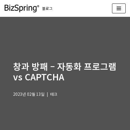
블로그
콘
텐
츠
로
건
너
뛰
창과 방패 – 자동화 프로그램
기
vs CAPTCHA
2023년 02월 13일
테크