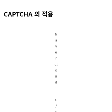
CAPTCHA 의 적용
N
a
v
e
r
Cl
o
u
d
이
미
지
/