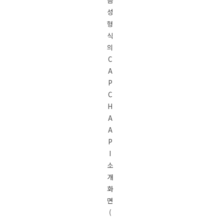
음
성
형
식
의
C
A
P
C
H
A
A
P
I
소
개
화
면
(