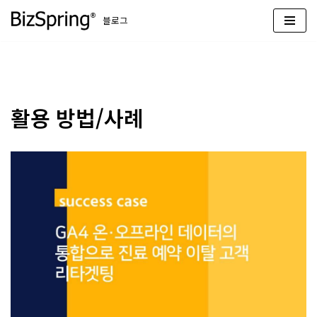
블로그
콘
텐
츠
로
건
활용 방법/사례
너
뛰
기