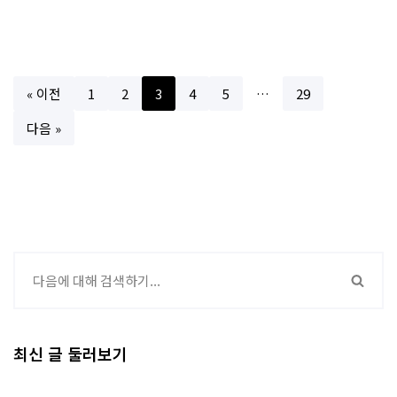
« 이전
1
2
3
4
5
…
29
다음 »
최신 글 둘러보기